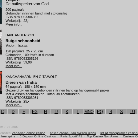
De buikspreker van God
200 pagina's
Gebonden in linnen band, met stofomslag
ISBN 9789053304082
Winkelprijs: 22,-
Meer info...
DAVE ANDERSON
Ruige schoonheid
Vidor, Texas
120 pagina's, 25 x 25 cm
Gebonden, 100 foto's in duotoon
ISBN 9789053305126
Winkelprijs: 39,90
Meer info...
KANCHANA ARNI EN GITA WOLF
Dieren van India
64 pagina's, 180 x 180 mm
Gezeefdrukt en handgebonden in linnen band op handgemaakt papier
Met 4 lossen zeefdrukken. Totaal 38 zeefdrukken.
ISBN 9789053303931
Winkelprijs: 25,-
Meer info...
C
D
E
FG
H
IJ
K
L
MNO
PQ
R
S
TU
en:
7-08-2007
bsites:
canadian online casino
·
online casino utan svensk licens
·
list of sweepstakes casino
 free spins
·
5 Deposit Online Casinos
·
Paris Sportif F1
·
Top Casino Non Aams
·
Casinos C