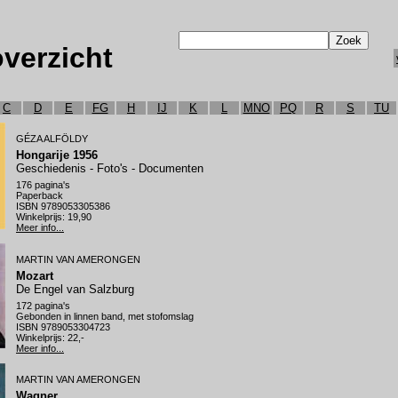
overzicht
C
D
E
FG
H
IJ
K
L
MNO
PQ
R
S
TU
GÉZA ALFÖLDY
Hongarije 1956
Geschiedenis - Foto's - Documenten
176 pagina's
Paperback
ISBN 9789053305386
Winkelprijs: 19,90
Meer info...
MARTIN VAN AMERONGEN
Mozart
De Engel van Salzburg
172 pagina's
Gebonden in linnen band, met stofomslag
ISBN 9789053304723
Winkelprijs: 22,-
Meer info...
MARTIN VAN AMERONGEN
Wagner