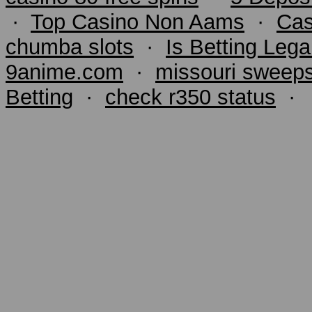
·
Top Casino Non Aams
·
Cas
chumba slots
·
Is Betting Lega
9anime.com
·
missouri sweeps
Betting
·
check r350 status
·