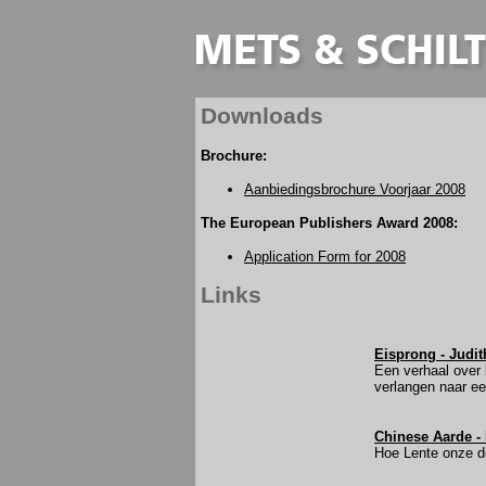
Downloads
Brochure:
Aanbiedingsbrochure Voorjaar 2008
The European Publishers Award 2008:
Application Form for 2008
Links
Eisprong - Judit
Een verhaal over 
verlangen naar ee
Chinese Aarde -
Hoe Lente onze d