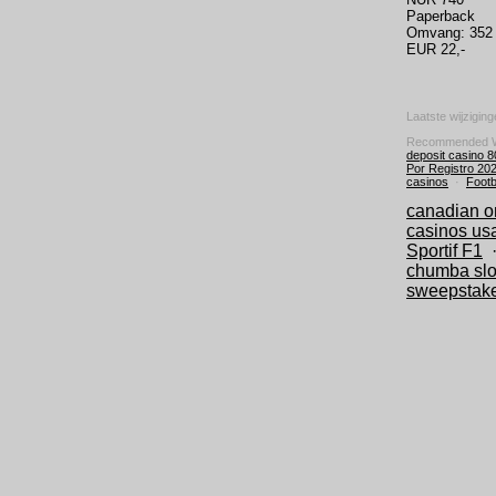
Paperback
Omvang: 352 
EUR 22,-
Laatste wijzigin
Recommended W
deposit casino 8
Por Registro 20
casinos
·
Footb
canadian o
casinos us
Sportif F1
chumba slo
sweepstake