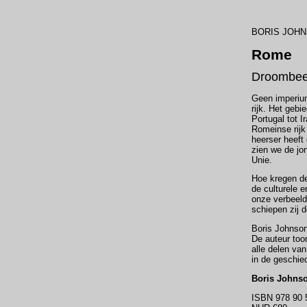
BORIS JOH
Rome
Droombee
Geen imperium
rijk. Het geb
Portugal tot 
Romeinse rijk
heerser heeft
zien we de jo
Unie.
Hoe kregen de
de culturele e
onze verbeeld
schiepen zij 
Boris Johnson
De auteur toon
alle delen va
in de geschie
Boris Johns
ISBN 978 90 