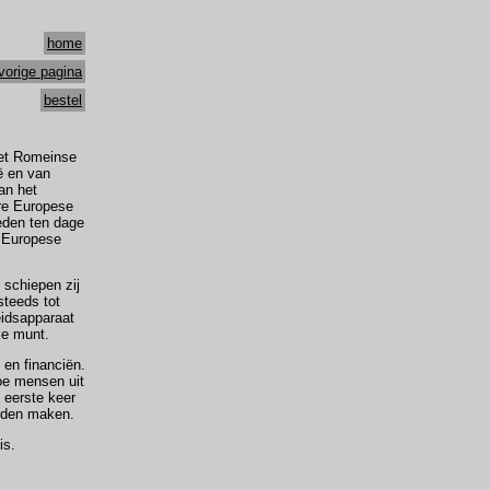
home
vorige pagina
bestel
het Romeinse
ë en van
an het
ere Europese
eden ten dage
e Europese
 schiepen zij
steeds tot
idsapparaat
ke munt.
en financiën.
hoe mensen uit
 eerste keer
ilden maken.
is.