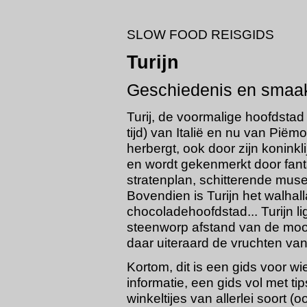
SLOW FOOD REISGIDS
Turijn
Geschiedenis en smaak
Turij, de voormalige hoofdstad 
tijd) van Italië en nu van Piëmo
herbergt, ook door zijn koninkl
en wordt gekenmerkt door fanta
stratenplan, schitterende muse
Bovendien is Turijn het walhal
chocoladehoofdstad... Turijn l
steenworp afstand van de moois
daar uiteraard de vruchten van
Kortom, dit is een gids voor wi
informatie, een gids vol met ti
winkeltijes van allerlei soort 