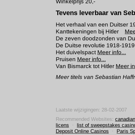
Winkelprijs 20,-
Tevens leverbaar van Seb
Het verhaal van een Duitser
Kanttekeningen bij Hitler
Meer
De zeven doodzonden van D
De Duitse revolutie 1918-19
Het duivelspact
Meer info...
Pruisen
Meer info...
Van Bismarck tot Hitler
Meer inf
Meer titels van Sebastian Haffn
Laatste wijzigingen:
28-02-2007
Recommended Websites:
canadian
licens
·
list of sweepstakes casin
Deposit Online Casinos
·
Paris Sp