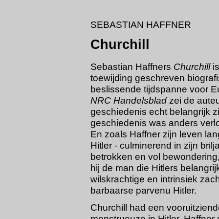
SEBASTIAN HAFFNER
Churchill
Sebastian Haffners
Churchill
i
toewijding geschreven biograf
beslissende tijdspanne voor E
NRC Handelsblad
zei de auteu
geschiedenis echt belangrijk zi
geschiedenis was anders verlope
En zoals Haffner zijn leven la
Hitler - culminerend in zijn bril
betrokken en vol bewondering, h
hij de man die Hitlers belangri
wilskrachtige en intrinsiek zac
barbaarse parvenu Hitler.
Churchill had een vooruitziende 
monstrueuze in Hitler. Haffner 