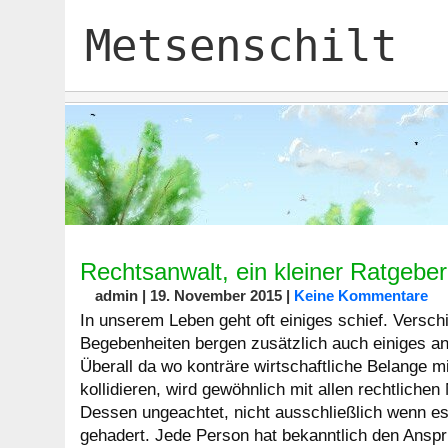
Metsenschilt
Rechtsanwalt, ein kleiner Ratgeber
admin |
19. November 2015 |
Keine Kommentare
In unserem Leben geht oft einiges schief. Versch
Begebenheiten bergen zusätzlich auch einiges an 
Überall da wo konträre wirtschaftliche Belange m
kollidieren, wird gewöhnlich mit allen rechtlichen
Dessen ungeachtet, nicht ausschließlich wenn e
gehadert. Jede Person hat bekanntlich den Anspr